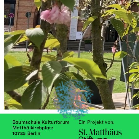
Baumschule Kulturforum
Ein Projekt von:
Matthäikirchplatz
10785 Berlin